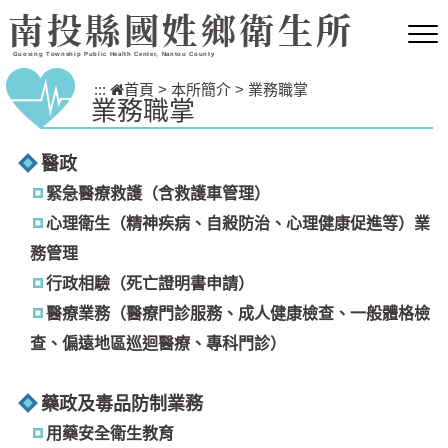
跳到主要內容區塊
南投縣國姓鄉衛生所
Guoxing Township Public Health Center, Nantou County
:::
首頁
>
本所簡介
>
業務職掌
業務職掌
醫政
緊急醫療救護（含救護車管理）
心理衛生（精神疾病、自殺防治、心理健康促進等）業
務管理
行政相驗（死亡證明書申請）
醫療業務（醫療門診服務、成人健康檢查、一般體格檢
查、偏遠地區巡迴醫療、專科門診）
藥政及毒品防制業務
用藥安全衛生教育