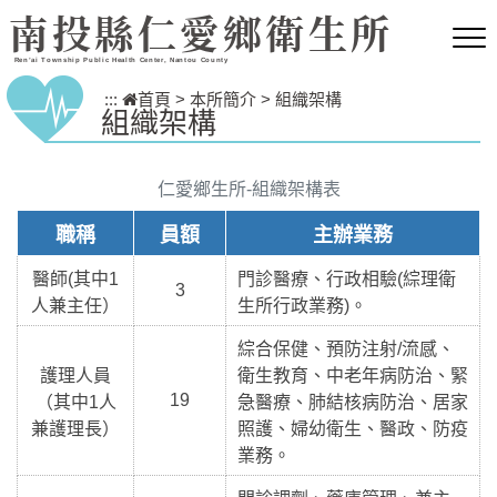
跳到主要內容區塊
南投縣仁愛鄉衛生所
Ren’ai Township Public Health Center, Nantou County
:::
首頁
>
本所簡介
>
組織架構
組織架構
仁愛鄉生所-組織架構表
職稱
員額
主辦業務
醫師(
其中1
門診醫療、行政相驗(綜理衛
3
人兼主任）
生所行政業務)。
綜合保健、預防注射/流感、
護理人員
衛生教育、中老年病防治、緊
19
（其中1人
急醫療、肺結核病防治、居家
兼護理長）
照護、婦幼衛生、醫政、防疫
業務。