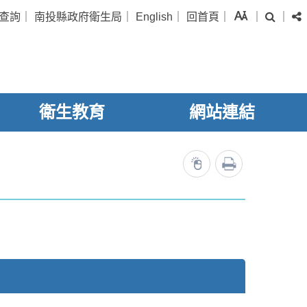
字級
查詢
｜
南投縣政府衛生局
｜
English
｜
回首頁
｜
｜
｜
搜尋
衛生教育
網站連結
列印
11831