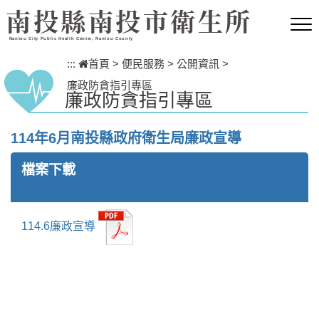
跳到主要內容區塊
南投縣南投市衛生所
Nantou City Public Health Center, Nantou County
:::
首頁
>
便民服務
>
公開資訊
>
廉政防貪指引專區
廉政防貪指引專區
114年6月南投縣政府衛生局廉政宣導
檔案下載
114.6廉政宣導