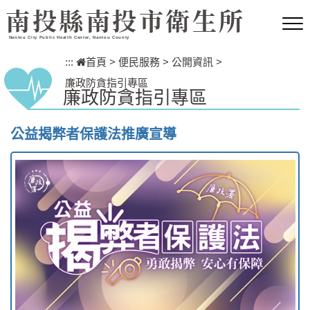
跳到主要內容區塊
南投縣南投市衛生所
Nantou City Public Health Center, Nantou County
:::
首頁
>
便民服務
>
公開資訊
>
廉政防貪指引專區
廉政防貪指引專區
公益揭弊者保護法推廣宣導