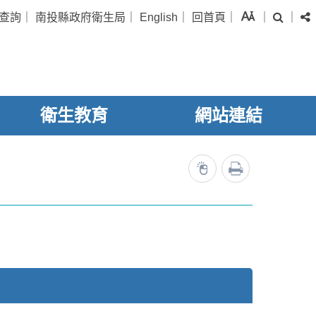
字級
查詢
｜
南投縣政府衛生局
｜
English
｜
回首頁
｜
｜
｜
搜尋
衛生教育
網站連結
列印
11824