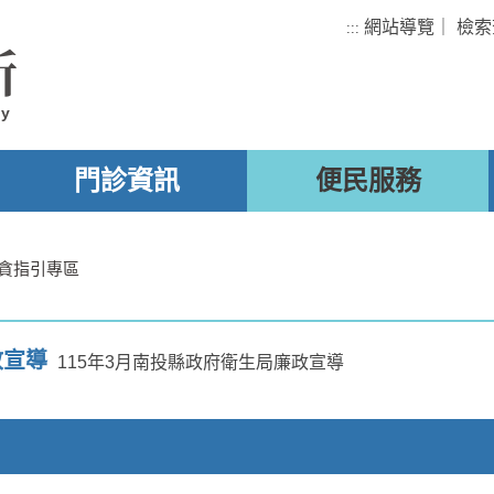
網站導覽
｜
檢索
:::
所
ty
門診資訊
便民服務
貪指引專區
政宣導
115年3月南投縣政府衛生局廉政宣導