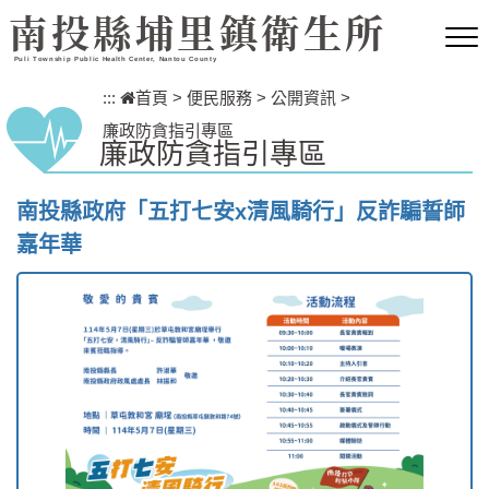
跳到主要內容區塊
南投縣埔里鎮衛生所
Puli Township Public Health Center, Nantou County
:::
首頁
>
便民服務
>
公開資訊
>
廉政防貪指引專區
廉政防貪指引專區
南投縣政府「五打七安x清風騎行」反詐騙誓師
嘉年華