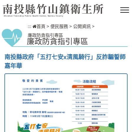
跳到主要內容區塊
南投縣竹山鎮衛生所
Zhushan Township Public Health Center, Nantou County
:::
首頁
>
便民服務
>
公開資訊
>
廉政防貪指引專區
廉政防貪指引專區
南投縣政府「五打七安x清風騎行」反詐騙誓師
嘉年華