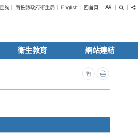
字級
查詢
｜
南投縣政府衛生局
｜
English
｜
回首頁
｜
｜
｜
搜尋
衛生教育
網站連結
列印
11050