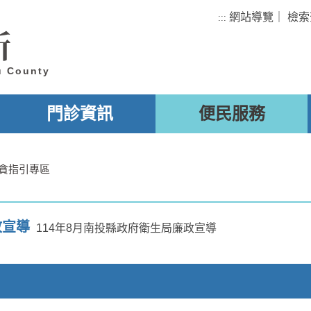
網站導覽
｜
檢索
:::
所
u County
門診資訊
便民服務
貪指引專區
政宣導
114年8月南投縣政府衛生局廉政宣導