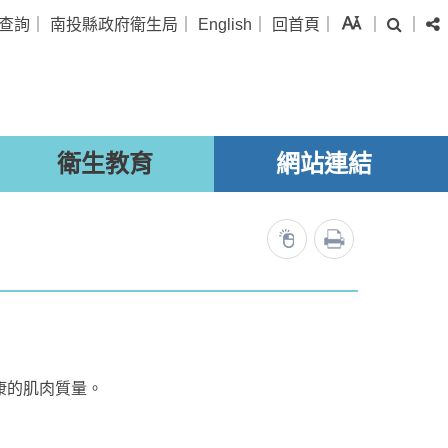
字級
查詢
｜
南投縣政府衛生局
｜
English
｜
回首頁
｜
｜
｜
搜尋
衛生教育
網站連結
列印
53014
康的肌肉質量。