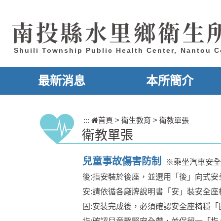
跳到主要內容區塊
南投縣水里鄉衛生
Shuili Township Public Health Center, Nantou 
最新消息
本所簡介
:::
首頁
>
衛生教育
>
衛教單張
衛教單張
兒童事故傷害防制
※乘坐汽車安全
後:指安裝於後座，並選用「後」向式安
安:請依循各廠牌說明書「安」裝安全座
固:安裝完成後，必須確認安全座椅穩「