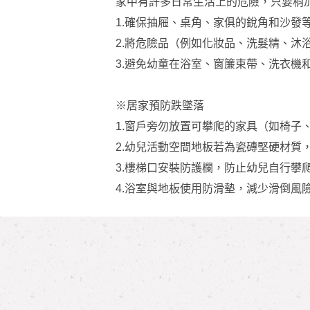
家中有許多日常生活上的危險，只要稍
1.確保抽屜、桌角、家俱的銳角和沙發
2.將危險品（例如化妝品、洗髮精、沐
3.避免幼童在浴室、窗簾束帶、洗衣機
※居家預防跌墜落
1.窗戶旁勿放置可攀爬的家具（如椅子
2.幼兒活動空間地板若為瓷磚堅硬材質
3.樓梯口安裝防護欄，防止幼兒自行攀
4.浴室與地板使用防滑墊，減少滑倒風