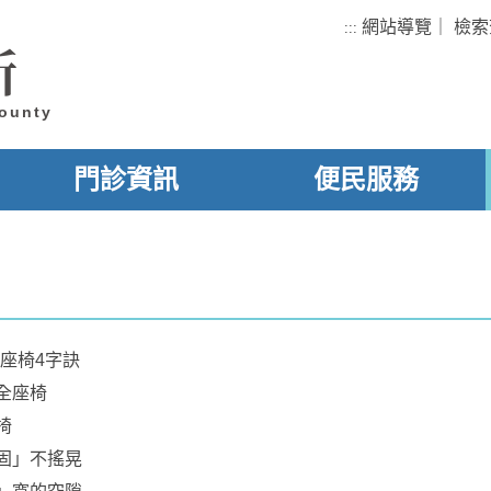
網站導覽
｜
檢索
:::
所
County
門診資訊
便民服務
座椅4字訣
全座椅
椅
固」不搖晃