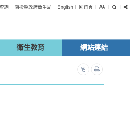
字級
查詢
｜
南投縣政府衛生局
｜
English
｜
回首頁
｜
｜
｜
搜尋
衛生教育
網站連結
列印
53156