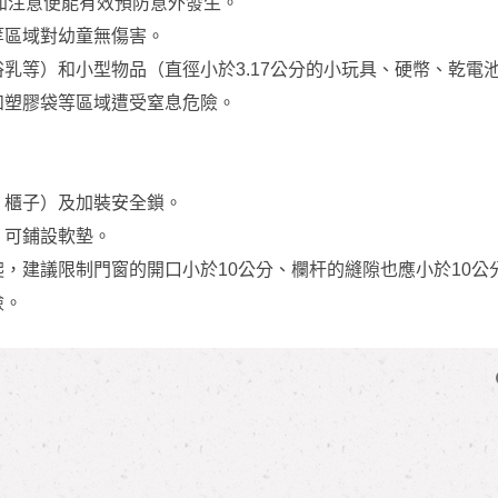
加注意便能有效預防意外發生。
等區域對幼童無傷害。
浴乳等）和小型物品（直徑小於3.17公分的小玩具、硬幣、乾電
和塑膠袋等區域遭受窒息危險。
、櫃子）及加裝安全鎖。
，可鋪設軟墊。
爬，建議限制門窗的開口小於10公分、欄杆的縫隙也應小於10公
險。