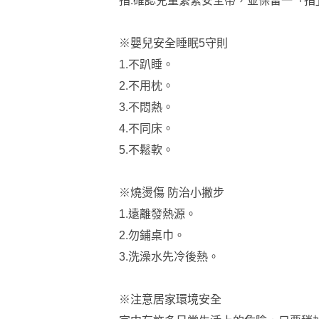
指:確認兒童繫緊安全帶，並保留一「指
※嬰兒安全睡眠5守則
1.不趴睡。
2.不用枕。
3.不悶熱。
4.不同床。
5.不鬆軟。
※燒燙傷 防治小撇步
1.遠離發熱源。
2.勿鋪桌巾。
3.洗澡水先冷後熱。
※注意居家環境安全