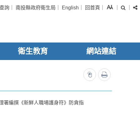
字級
查詢
｜
南投縣政府衛生局
｜
English
｜
回首頁
｜
｜
｜
搜尋
衛生教育
網站連結
列印
11121
理署編撰《新鮮人職場護身符》防貪指