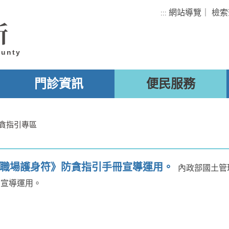
網站導覽
｜
檢索
:::
所
ounty
門診資訊
便民服務
貪指引專區
職場護身符》防貪指引手冊宣導運用。
內政部國土管
mv，宣導運用。