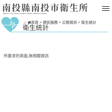
跳到主要內容區塊
南投縣南投市衛生所
Nantou City Public Health Center, Nantou County
:::
首頁
>
便民服務
>
公開資訊
>
衛生統計
衛生統計
所要求的頁面,無相關資訊