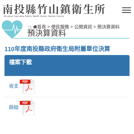
跳到主要內容區塊
南投縣竹山鎮衛生所
Zhushan Township Public Health Center, Nantou County
:::
首頁
>
便民服務
>
公開資訊
>
預決算資料
預決算資料
110年度南投縣政府衛生局附屬單位決算
檔案下載
收支
餘絀