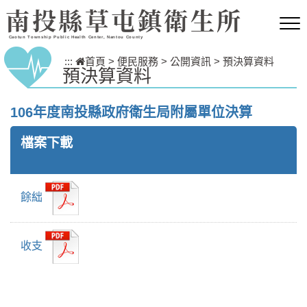
跳到主要內容區塊
南投縣草屯鎮衛生所
Caotun Township Public Health Center, Nantou County
:::
首頁
>
便民服務
>
公開資訊
>
預決算資料
預決算資料
106年度南投縣政府衛生局附屬單位決算
檔案下載
餘絀
收支