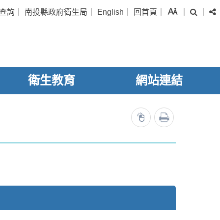
字級
查詢
｜
南投縣政府衛生局
｜
English
｜
回首頁
｜
｜
｜
搜尋
衛生教育
網站連結
列印
5757