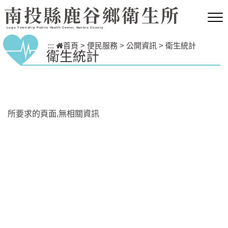
跳到主要內容區塊
南投縣鹿谷鄉衛生所
Lugu Township Public Health Center, Nantou County
:::
首頁
>
便民服務
>
公開資訊
>
衛生統計
衛生統計
所要求的頁面,無相關資訊