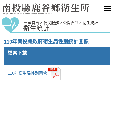
跳到主要內容區塊
南投縣鹿谷鄉衛生所
Lugu Township Public Health Center, Nantou County
:::
首頁
>
便民服務
>
公開資訊
>
衛生統計
衛生統計
110年南投縣政府衛生局性別統計圖像
檔案下載
110年衛生局性別圖像