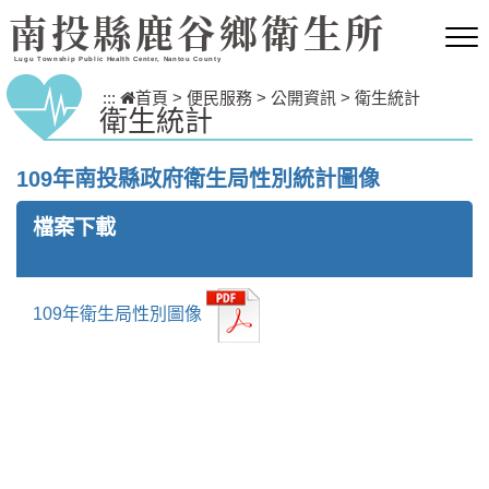
跳到主要內容區塊
南投縣鹿谷鄉衛生所
Lugu Township Public Health Center, Nantou County
:::
首頁
>
便民服務
>
公開資訊
>
衛生統計
衛生統計
109年南投縣政府衛生局性別統計圖像
檔案下載
109年衛生局性別圖像