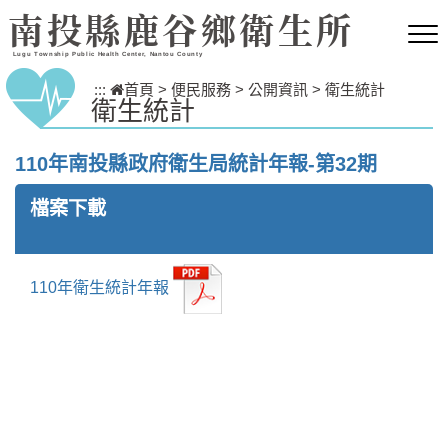
跳到主要內容區塊
南投縣鹿谷鄉衛生所
Lugu Township Public Health Center, Nantou County
:::
首頁
>
便民服務
>
公開資訊
>
衛生統計
衛生統計
110年南投縣政府衛生局統計年報-第32期
檔案下載
110年衛生統計年報