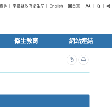
字級
查詢
｜
南投縣政府衛生局
｜
English
｜
回首頁
｜
｜
｜
搜尋
衛生教育
網站連結
列印
35089