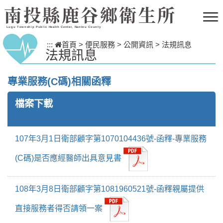
跳到主要內容區塊
南投縣鹿谷鄉衛生所
Lugu Township Public Health Center, Nantou County
:::
首頁
>
便民服務
>
公開資訊
>
法規訊息
法規訊息
專業服務(C碼)相關函釋
檔案下載
107年3月1日衛部顧字第1070104436號-函釋-專業服務
(C碼)是否應經醫師出具意見書
108年3月8日衛部顧字第1081960521號-函釋親屬提供
直接服務者得否請領一案