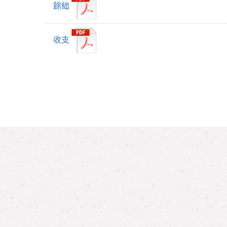
餘絀
收支