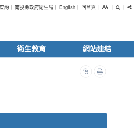
字級
查詢
｜
南投縣政府衛生局
｜
English
｜
回首頁
｜
｜
｜
搜尋
衛生教育
網站連結
列印
26604