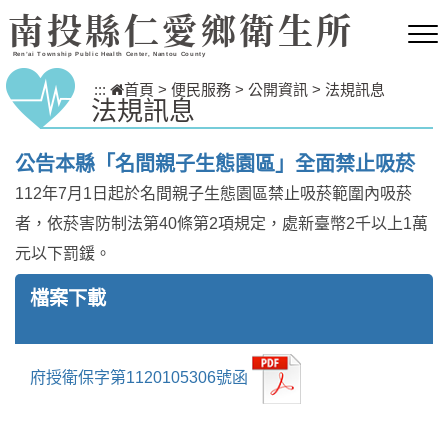
跳到主要內容區塊
南投縣仁愛鄉衛生所
Ren’ai Township Public Health Center, Nantou County
:::
首頁
>
便民服務
>
公開資訊
>
法規訊息
法規訊息
公告本縣「名間親子生態園區」全面禁止吸菸
112年7月1日起於名間親子生態園區禁止吸菸範圍內吸菸
者，依菸害防制法第40條第2項規定，處新臺幣2千以上1萬
元以下罰鍰。
檔案下載
府授衛保字第1120105306號函