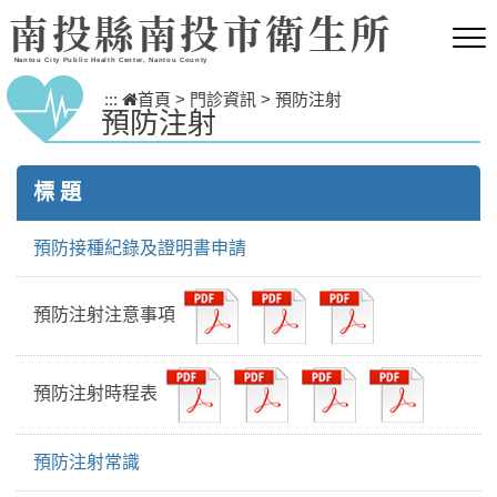
跳到主要內容區塊
南投縣南投市衛生所
Nantou City Public Health Center, Nantou County
:::
首頁
>
門診資訊
>
預防注射
預防注射
標 題
預防接種紀錄及證明書申請
預防注射注意事項
預防注射時程表
預防注射常識