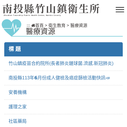
跳到主要內容區塊
南投縣竹山鎮衛生所
Zhushan Township Public Health Center, Nantou County
:::
首頁
>
衛生教育
>
醫療資源
醫療資源
標 題
竹山鎮疫苗合約院所(長者肺炎鏈球菌.流感.新冠肺炎)
南投縣113年𝟲月份成人健檢及癌症篩檢活動快訊📣
安養機構
護理之家
社區藥局