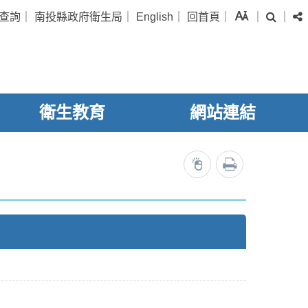
字級
查詢
｜
南投縣政府衛生局
｜
English
｜
回首頁
｜
｜
｜
搜尋
衛生教育
網站連結
列印
11042