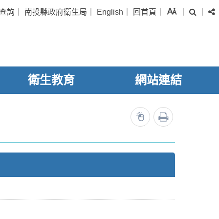
字級
查詢
｜
南投縣政府衛生局
｜
English
｜
回首頁
｜
｜
｜
搜尋
衛生教育
網站連結
列印
6540