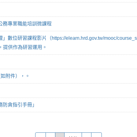
公務專業職能培訓微課程
（https://elearn.hrd.gov.tw/mooc/course_sha
92e2），提供作為研習運用。
（如附件），。
業務防貪指引手冊」
前往頁