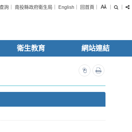
字級
查詢
｜
南投縣政府衛生局
｜
English
｜
回首頁
｜
｜
｜
搜尋
衛生教育
網站連結
列印
10932