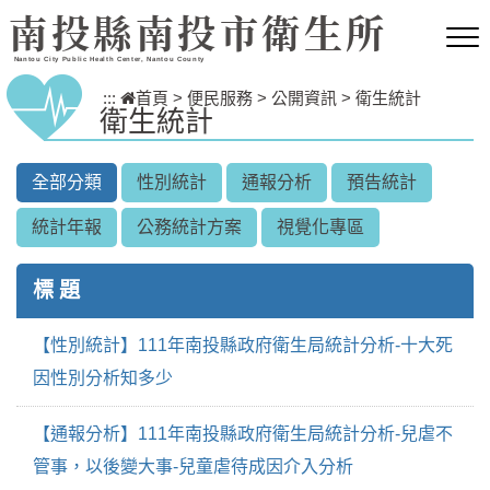
跳到主要內容區塊
南投縣南投市衛生所
Nantou City Public Health Center, Nantou County
:::
首頁
>
便民服務
>
公開資訊
>
衛生統計
衛生統計
全部分類
性別統計
通報分析
預告統計
統計年報
公務統計方案
視覺化專區
標 題
【性別統計】111年南投縣政府衛生局統計分析-十大死
因性別分析知多少
【通報分析】111年南投縣政府衛生局統計分析-兒虐不
管事，以後變大事-兒童虐待成因介入分析