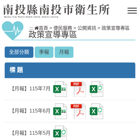
跳到主要內容區塊
南投縣南投市衛生所
Nantou City Public Health Center, Nantou County
:::
首頁
>
便民服務
>
公開資訊
>
政策宣導專區
政策宣導專區
全部分類
季報
月報
標 題
【月報】115年7月
【月報】115年6月
【月報】115年5月