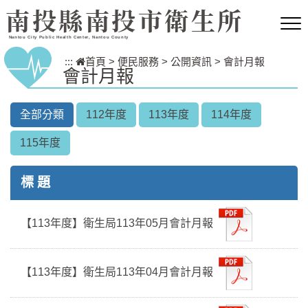
跳到主要內容區塊
南投縣南投市衛生所
Nantou City Public Health Center, Nantou County
:::
首頁
>
便民服務
>
公開資訊
>
會計月報
會計月報
全部分類
112年度
113年度
114年度
115年度
標 題
【113年度】衛生局113年05月會計月報
【113年度】衛生局113年04月會計月報