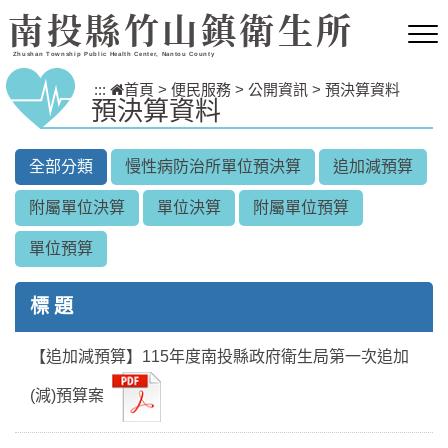
跳到主要內容區塊
南投縣竹山鎮衛生所
Zhushan Township Public Health Center, Nantou County
:::
首頁
>
便民服務
>
公開資訊
>
預決算資料
預決算資料
全部分類
慢性病防治所單位預決算
追加減預算
附屬單位決算
單位決算
附屬單位預算
單位預算
標 題
【追加減預算】115年度南投縣政府衛生局第一次追加
(減)預算案