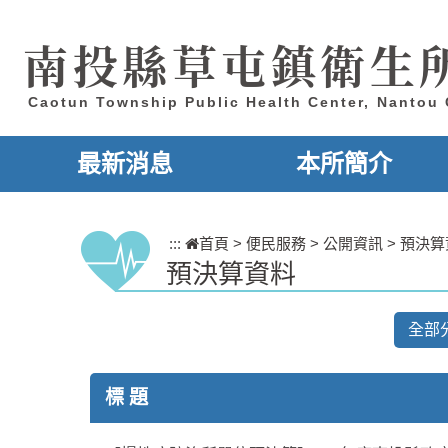
跳到主要內容區塊
南投縣草屯鎮衛生
Caotun Township Public Health Center, Nantou
最新消息
本所簡介
:::
首頁
>
便民服務
>
公開資訊
>
預決算
預決算資料
全部
標 題