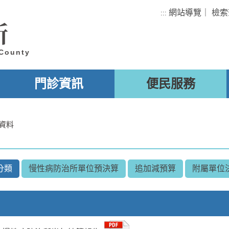
網站導覽
｜
檢索
:::
所
 County
門診資訊
便民服務
資料
分類
慢性病防治所單位預決算
追加減預算
附屬單位