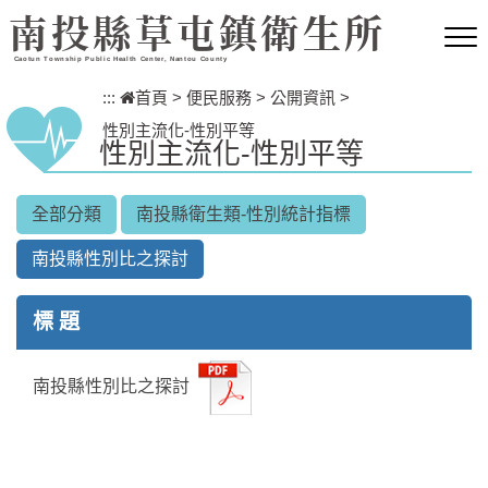
跳到主要內容區塊
南投縣草屯鎮衛生所
Caotun Township Public Health Center, Nantou County
:::
首頁
>
便民服務
>
公開資訊
>
性別主流化-性別平等
性別主流化-性別平等
全部分類
南投縣衛生類-性別統計指標
南投縣性別比之探討
標 題
南投縣性別比之探討