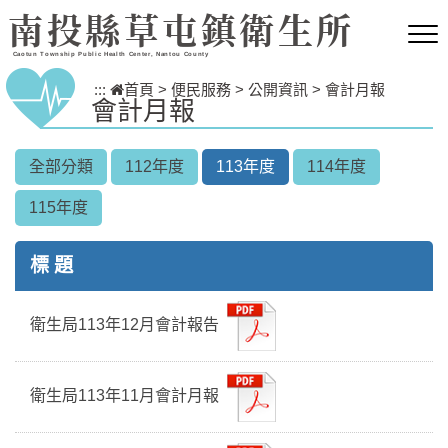
跳到主要內容區塊
南投縣草屯鎮衛生所
Caotun Township Public Health Center, Nantou County
:::
首頁
>
便民服務
>
公開資訊
>
會計月報
會計月報
全部分類
112年度
113年度
114年度
115年度
標 題
衛生局113年12月會計報告
衛生局113年11月會計月報