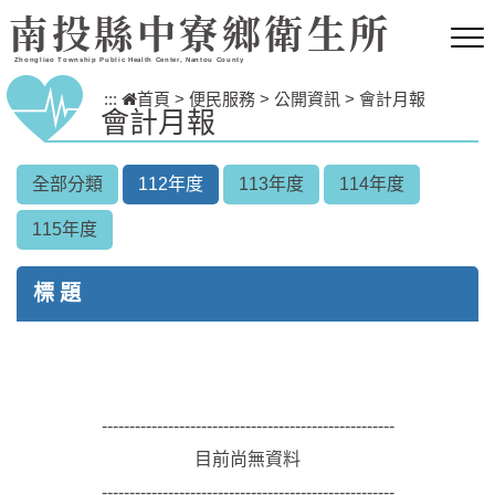
跳到主要內容區塊
南投縣中寮鄉衛生所
Zhongliao Township Public Health Center, Nantou County
:::
首頁
>
便民服務
>
公開資訊
>
會計月報
會計月報
全部分類
112年度
113年度
114年度
115年度
標 題
-----------------------------------------------------
目前尚無資料
-----------------------------------------------------