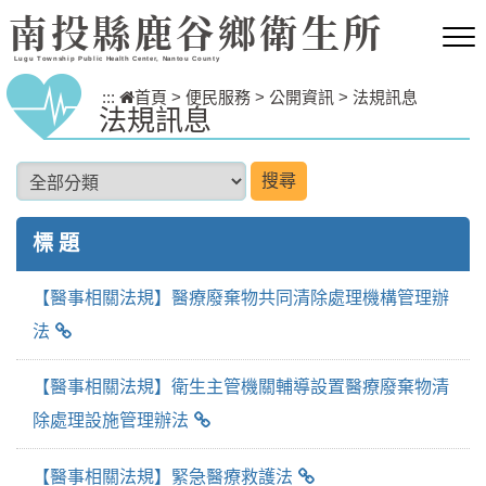
跳到主要內容區塊
南投縣鹿谷鄉衛生所
Lugu Township Public Health Center, Nantou County
:::
首頁
>
便民服務
>
公開資訊
>
法規訊息
法規訊息
分類項目
標 題
【醫事相關法規】醫療廢棄物共同清除處理機構管理辦
法
【醫事相關法規】衛生主管機關輔導設置醫療廢棄物清
除處理設施管理辦法
【醫事相關法規】緊急醫療救護法