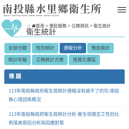
跳到主要內容區塊
南投縣水里鄉衛生所
Shuili Township Public Health Center, Nantou County
:::
首頁
>
便民服務
>
公開資訊
>
衛生統計
衛生統計
全部分類
性別統計
通報分析
預告統計
統計年報
公務統計方案
視覺化專區
標 題
113年南投縣政府衛生局統計通報沒有過不了的坎-南投
縣心理諮商概況
113年南投縣政府衛生局統計分析-衛生保健志工性別比
例落差原因分析與因應對策