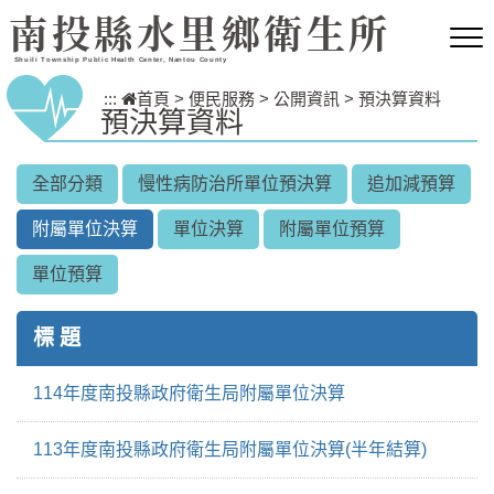
跳到主要內容區塊
南投縣水里鄉衛生所
Shuili Township Public Health Center, Nantou County
:::
首頁
>
便民服務
>
公開資訊
>
預決算資料
預決算資料
全部分類
慢性病防治所單位預決算
追加減預算
附屬單位決算
單位決算
附屬單位預算
單位預算
標 題
114年度南投縣政府衛生局附屬單位決算
113年度南投縣政府衛生局附屬單位決算(半年結算)