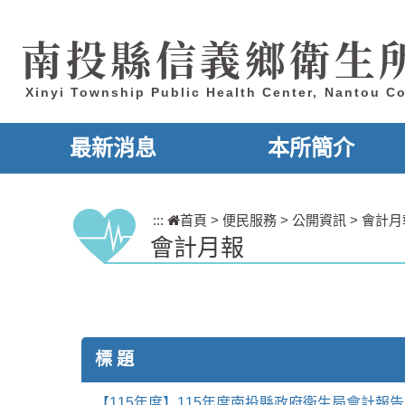
跳到主要內容區塊
南投縣信義鄉衛生
Xinyi Township Public Health Center, Nantou C
最新消息
本所簡介
:::
首頁
>
便民服務
>
公開資訊
>
會計月
會計月報
標 題
【115年度】115年度南投縣政府衛生局會計報告