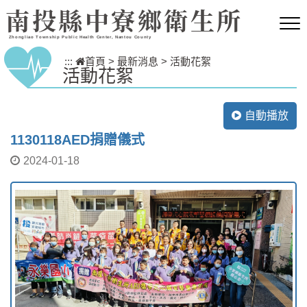
跳到主要內容區塊
南投縣中寮鄉衛生所
Zhongliao Township Public Health Center, Nantou County
:::
首頁
>
最新消息
>
活動花絮
活動花絮
自動播放
1130118AED捐贈儀式
2024-01-18