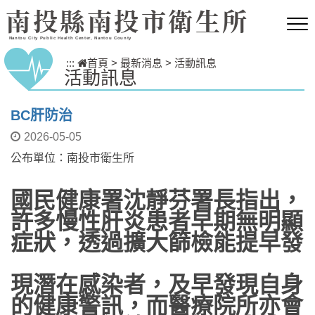
跳到主要內容區塊
南投縣南投市衛生所
Nantou City Public Health Center, Nantou County
:::
首頁
>
最新消息
>
活動訊息
活動訊息
BC肝防治
2026-05-05
公布單位：南投市衛生所
國民健康署沈靜芬署長指出，
許多慢性肝炎患者早期無明顯
症狀，透過擴大篩檢能提早發
現潛在感染者，及早發現自身
的健康警訊，而醫療院所亦會