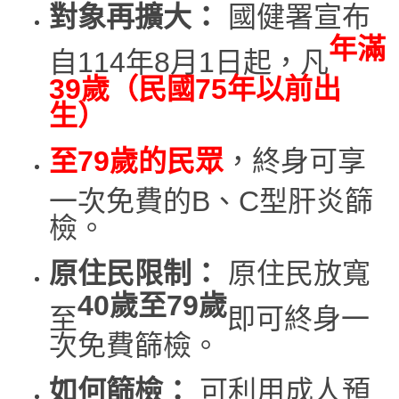
對象再擴大：
國健署宣布
年滿
自114年8月1日起，凡
39歲（民國75年以前出
生）
至79歲的民眾
，終身可享
一次免費的B、C型肝炎篩
檢。
原住民限制：
原住民放寬
40歲至79歲
至
即可終身一
次免費篩檢。
如何篩檢：
可利用成人預