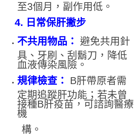
至3個月，副作用低。
4.
日常保肝撇步
不共用物品：
避免共用針
具、牙刷、刮鬍刀，降低
血液傳染風險。
規律檢查：
B肝帶原者需
定期追蹤肝功能；若未曾
接種B肝疫苗，可諮詢醫療
機
構。