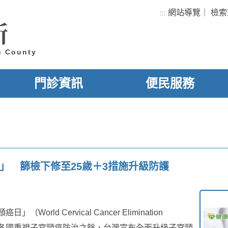
網站導覽
｜
檢索
:::
所
u County
門診資訊
便民服務
」 篩檢下修至25歲＋3措施升級防護
rld Cervical Cancer Elimination
籲各國重視子宮頸癌防治之餘，台灣宣布全面升級子宮頸