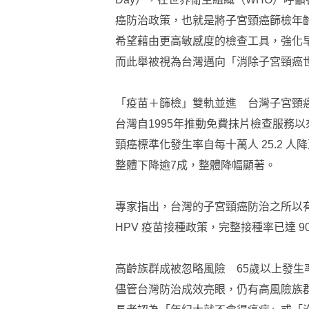
癌防治政策，也就是將子宮頸癌篩檢年齡，下修
希望藉由更高敏感度的檢查工具，強化
而此舉被視為台灣邁向「消除子宮頸癌世
「疫苗＋篩檢」雙軌並進 台灣子宮頸
台灣自1995年推動免費抹片檢查服務
頸癌標準化發生率自每十萬人 25.2 人降至 2
整體下降逾7成，整體降幅顯著。
專家指出，台灣的子宮頸癌防治之所以有
HPV 疫苗接種政策，完整接種率已達 
高齡族群成被忽略風險 65歲以上發生率
儘管台灣防治成效亮眼，仍有高風險族群