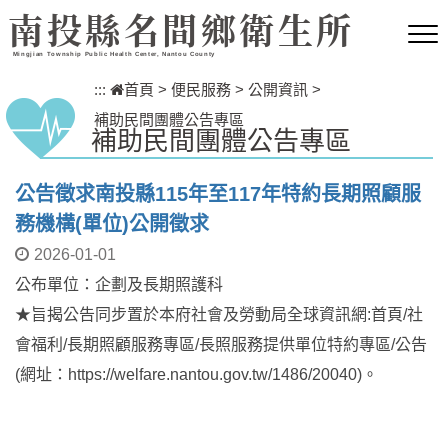
跳到主要內容區塊
南投縣名間鄉衛生所
Mingjian Township Public Health Center, Nantou County
:::
首頁
>
便民服務
>
公開資訊
>
補助民間團體公告專區
補助民間團體公告專區
公告徵求南投縣115年至117年特約長期照顧服
務機構(單位)公開徵求
2026-01-01
公布單位：企劃及長期照護科
★旨揭公告同步置於本府社會及勞動局全球資訊網:首頁/社
會福利/長期照顧服務專區/長照服務提供單位特約專區/公告
(網址：https://welfare.nantou.gov.tw/1486/20040)。