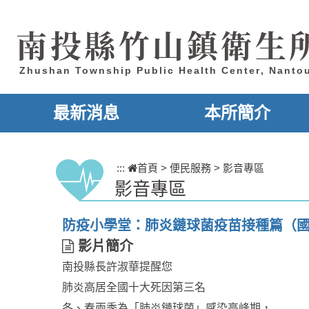
跳到主要內容區塊
南投縣竹山鎮衛生
Zhushan Township Public Health Center, Nanto
最新消息
本所簡介
:::
首頁
>
便民服務
>
影音專區
影音專區
防疫小學堂：肺炎鏈球菌疫苗接種篇（
影
影片簡介
片
南投縣長許淑華提醒您
簡
介
肺炎高居全國十大死因第三名
冬、春兩季為「肺炎鏈球菌」感染高峰期，