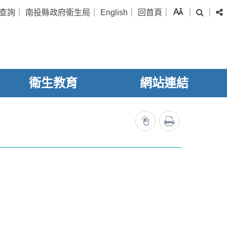
字級
查詢
｜
南投縣政府衛生局
｜
English
｜
回首頁
｜
｜
｜
搜尋
衛生教育
網站連結
列印
7965