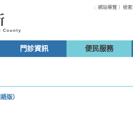
網站導覽
｜
檢索
:::
所
u County
門診資訊
便民服務
國語版）