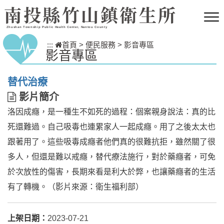
跳到主要內容區塊
南投縣竹山鎮衛生所
Zhushan Township Public Health Center, Nantou County
:::
首頁
>
便民服務
>
影音專區
影音專區
替代治療
影
影片簡介
片
洛因成癮，是一種生不如死的過程：個案親身說法：真的比
簡
介
死還難過。自己吸毒也連累家人一起成癮。用了之後太太也
跟著用了。這些吸毒成癮者他們真的很難抗拒，雖然關了很
多人，但還是難以戒癮，替代療法施行，對於藥癮者，可免
於次放性的傷害，長期來看是利大於弊，也讓藥癮者的生活
有了轉機。（影片來源：衛生福利部）
上架日期：
2023-07-21