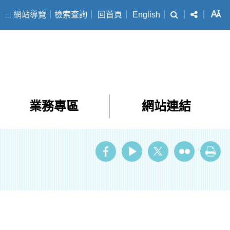
搜尋
分享
字
網站導覽
｜
檢索查詢
｜
回首頁
｜
English
｜
｜
｜
:::
業務專區
網站連結
ube
Twitter
Flickr
列印