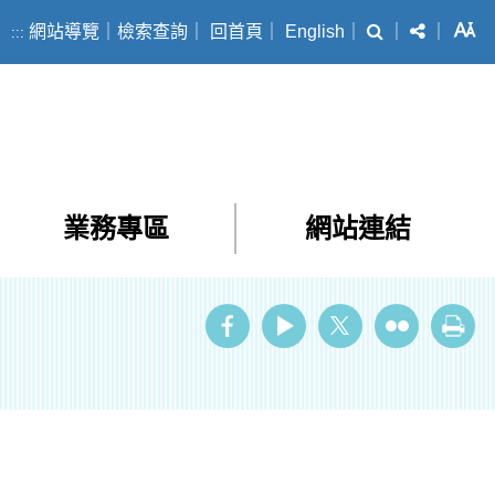
搜尋
分享
字
網站導覽
｜
檢索查詢
｜
回首頁
｜
English
｜
｜
｜
:::
業務專區
網站連結
ube
Twitter
Flickr
列印