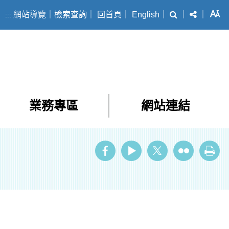
搜尋
分享
字
網站導覽
｜
檢索查詢
｜
回首頁
｜
English
｜
｜
｜
:::
業務專區
網站連結
ube
Twitter
Flickr
列印